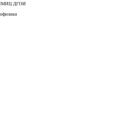
к НМИЦ ДГОИ
иофизики