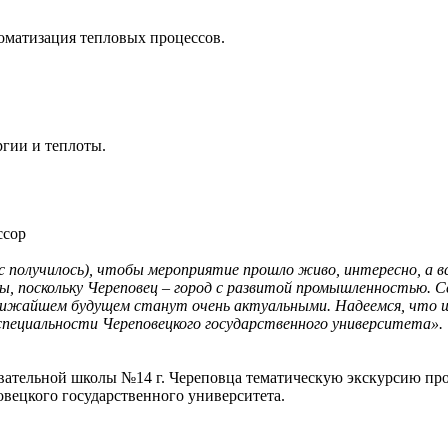
.
оматизация тепловых процессов.
ргии и теплоты.
ссор
 получилось), чтобы мероприятие прошло живо, интересно, а вс
ны, поскольку Череповец – город с развитой промышленностью. С
ближайшем будущем станут очень актуальными. Надеемся, что ш
специальности Череповецкого государственного университета».
овательной школы №14 г. Череповца тематическую экскурсию пр
вецкого государственного университета.