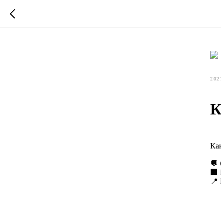
202
К
Ка
💬
🏢
📍